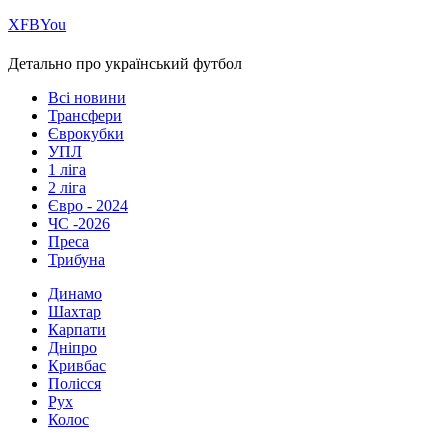
Х
FB
You
Детально про український футбол
Всі новини
Трансфери
Єврокубки
УПЛ
1 ліга
2 ліга
Євро - 2024
ЧС -2026
Преса
Трибуна
Динамо
Шахтар
Карпати
Дніпро
Кривбас
Полісся
Рух
Колос