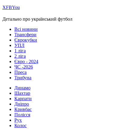
Х
FB
You
Детально про український футбол
Всі новини
Трансфери
Єврокубки
УПЛ
1 ліга
2 ліга
Євро - 2024
ЧС -2026
Преса
Трибуна
Динамо
Шахтар
Карпати
Дніпро
Кривбас
Полісся
Рух
Колос