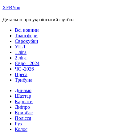
Х
FB
You
Детально про український футбол
Всі новини
Трансфери
Єврокубки
УПЛ
1 ліга
2 ліга
Євро - 2024
ЧС -2026
Преса
Трибуна
Динамо
Шахтар
Карпати
Дніпро
Кривбас
Полісся
Рух
Колос