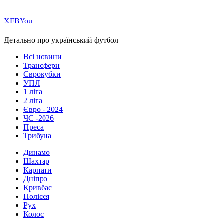
Х
FB
You
Детально про український футбол
Всі новини
Трансфери
Єврокубки
УПЛ
1 ліга
2 ліга
Євро - 2024
ЧС -2026
Преса
Трибуна
Динамо
Шахтар
Карпати
Дніпро
Кривбас
Полісся
Рух
Колос