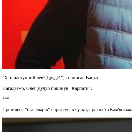
"Хто наступний лев? Друді? ", - написав Вацко.
Нагадаємо, Олег Дулуб покинув "Карпати".
***
Президент "сталеварів" спростував чутки, що клуб з Кам'янськ