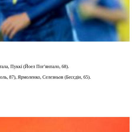
ала, Пуккі (Йоел Пог'янпало, 68).
ь, 87), Ярмоленко, Селезньов (Бесєдін, 65).