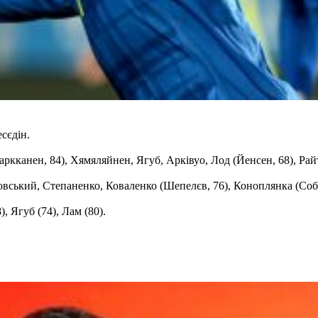
есєдін.
кканен, 84), Хямяляйнен, Ягуб, Арківуо, Лод (Йенсен, 68), Райт
вський, Степаненко, Коваленко (Шепелєв, 76), Коноплянка (Собол
, Ягуб (74), Лам (80).