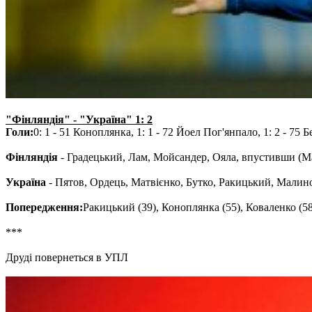
"Фінляндія" - "Україна" 1: 2
Голи:
0: 1 - 51 Коноплянка, 1: 1 - 72 Йоел Пог'янпало, 1: 2 - 75 Б
Фінляндія
- Градецький, Лам, Мойсандер, Ояла, впустивши (Мар
Україна
- Пятов, Ордець, Матвієнко, Бутко, Ракицький, Малино
Попередження:
Ракицький (39), Коноплянка (55), Коваленко (58)
***
Друді повернеться в УПЛ