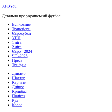
Х
FB
You
Детально про український футбол
Всі новини
Трансфери
Єврокубки
УПЛ
1 ліга
2 ліга
Євро - 2024
ЧС -2026
Преса
Трибуна
Динамо
Шахтар
Карпати
Дніпро
Кривбас
Полісся
Рух
Колос