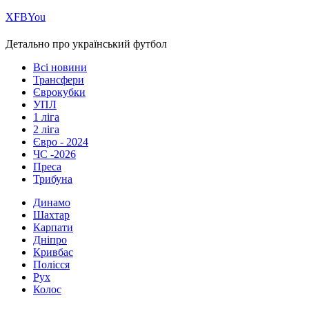
Х
FB
You
Детально про український футбол
Всі новини
Трансфери
Єврокубки
УПЛ
1 ліга
2 ліга
Євро - 2024
ЧС -2026
Преса
Трибуна
Динамо
Шахтар
Карпати
Дніпро
Кривбас
Полісся
Рух
Колос