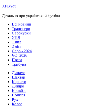
Х
FB
You
Детально про український футбол
Всі новини
Трансфери
Єврокубки
УПЛ
1 ліга
2 ліга
Євро - 2024
ЧС -2026
Преса
Трибуна
Динамо
Шахтар
Карпати
Дніпро
Кривбас
Полісся
Рух
Колос