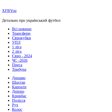
Х
FB
You
Детально про український футбол
Всі новини
Трансфери
Єврокубки
УПЛ
1 ліга
2 ліга
Євро - 2024
ЧС -2026
Преса
Трибуна
Динамо
Шахтар
Карпати
Дніпро
Кривбас
Полісся
Рух
Колос