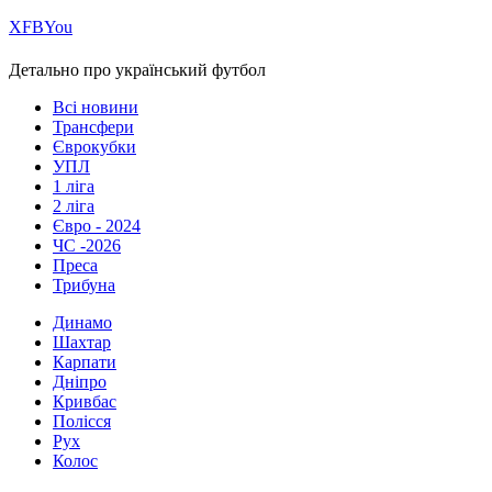
Х
FB
You
Детально про український футбол
Всі новини
Трансфери
Єврокубки
УПЛ
1 ліга
2 ліга
Євро - 2024
ЧС -2026
Преса
Трибуна
Динамо
Шахтар
Карпати
Дніпро
Кривбас
Полісся
Рух
Колос