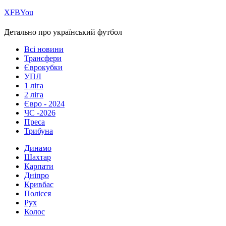
Х
FB
You
Детально про український футбол
Всі новини
Трансфери
Єврокубки
УПЛ
1 ліга
2 ліга
Євро - 2024
ЧС -2026
Преса
Трибуна
Динамо
Шахтар
Карпати
Дніпро
Кривбас
Полісся
Рух
Колос