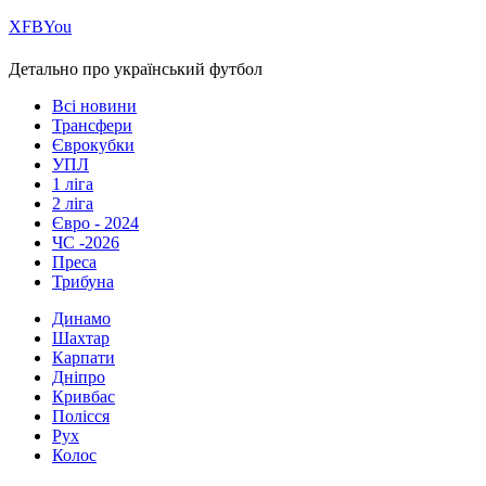
Х
FB
You
Детально про український футбол
Всі новини
Трансфери
Єврокубки
УПЛ
1 ліга
2 ліга
Євро - 2024
ЧС -2026
Преса
Трибуна
Динамо
Шахтар
Карпати
Дніпро
Кривбас
Полісся
Рух
Колос