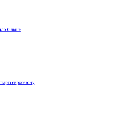
ило більше
тарті євросезону