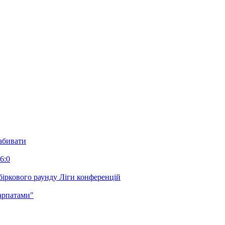
забивати
6:0
біркового раунду Ліги конференцій
арпатами"