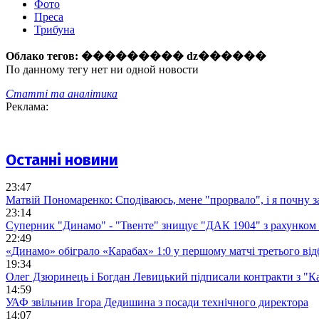
Фото
Преса
Трибуна
Облако тегов:
��������� ǳ������
По данному тегу нет ни одной новости
Статті та аналітика
Реклама:
Останні новини
23:47
Матвій Пономаренко: Сподіваюсь, мене "прорвало", і я почну 
23:14
Суперник "Динамо" - "Твенте" знищує "ДАК 1904" з рахунком 
22:49
«Динамо» обіграло «Карабах» 1:0 у першому матчі третього від
19:34
Олег Дзюринець і Богдан Левицький підписали контракти з "К
14:59
УАФ звільнив Ігора Дедишина з посади технічного директора
14:07