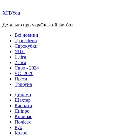
Х
FB
You
Детально про український футбол
Всі новини
Трансфери
Єврокубки
УПЛ
1 ліга
2 ліга
Євро - 2024
ЧС -2026
Преса
Трибуна
Динамо
Шахтар
Карпати
Дніпро
Кривбас
Полісся
Рух
Колос