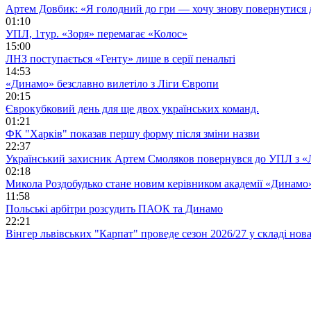
Артем Довбик: «Я голодний до гри — хочу знову повернутися 
01:10
УПЛ, 1тур. «Зоря» перемагає «Колос»
15:00
ЛНЗ поступається «Генту» лише в серії пенальті
14:53
«Динамо» безславно вилетіло з Ліги Європи
20:15
Єврокубковий день для ще двох українських команд.
01:21
ФК "Харків" показав першу форму після зміни назви
22:37
Український захисник Артем Смоляков повернувся до УПЛ з 
02:18
Микола Роздобудько стане новим керівником академії «Динамо
11:58
Польські арбітри розсудить ПАОК та Динамо
22:21
Вінгер львівських "Карпат" проведе сезон 2026/27 у складі но