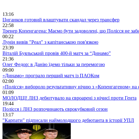
13:16
Циганков готовий влаштувати скандал через трансфер
22:58
Тренер Копенгагена: Маємо бути задоволені, що Полісся не заб
00:22
Лунін вивів "Реал" з капітанською пов'язкою
23:39
Віталій Буяльський провів 400-й матч за “Динамо”
21:36
Олег Федор: в Данію їдемо тільки за перемогою
09:00
«Динамо» програло перший матч із ПАОКом
02:00
«Полісся» вибороло результативну нічию з «Копенгагеном» на с
01:09
МОЛОДЦІ! ЛНЗ дебютувало на євроарені з нічиєї проти Гента
19:44
Полісся і ЛНЗ розпочинають єврокубковий сезон
13:17
"Карпати" підписали наймолодшого дебютанта в історії УПЛ