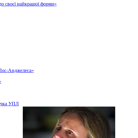
до своєї найкращої форми»
«Лос-Анджелеса»
»
вачка УПЛ