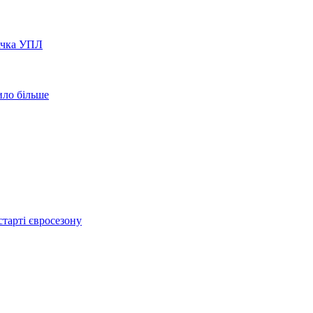
вачка УПЛ
ило більше
тарті євросезону