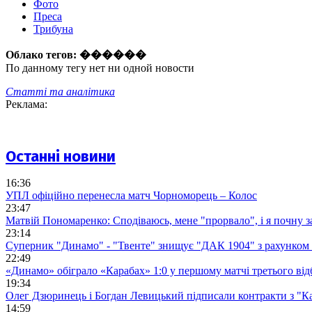
Фото
Преса
Трибуна
Облако тегов:
������
По данному тегу нет ни одной новости
Статті та аналітика
Реклама:
Останні новини
16:36
УПЛ офіційно перенесла матч Чорноморець – Колос
23:47
Матвій Пономаренко: Сподіваюсь, мене "прорвало", і я почну 
23:14
Суперник "Динамо" - "Твенте" знищує "ДАК 1904" з рахунком 
22:49
«Динамо» обіграло «Карабах» 1:0 у першому матчі третього від
19:34
Олег Дзюринець і Богдан Левицький підписали контракти з "К
14:59