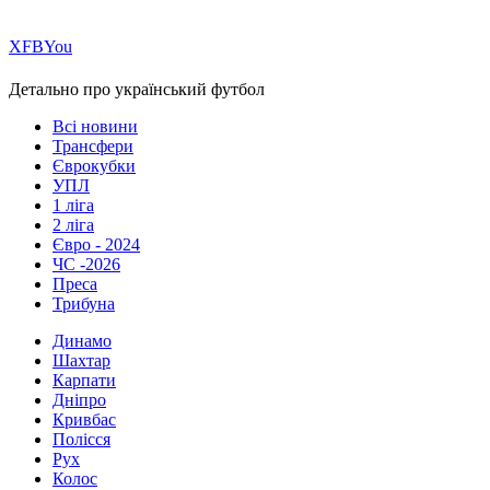
Х
FB
You
Детально про український футбол
Всі новини
Трансфери
Єврокубки
УПЛ
1 ліга
2 ліга
Євро - 2024
ЧС -2026
Преса
Трибуна
Динамо
Шахтар
Карпати
Дніпро
Кривбас
Полісся
Рух
Колос