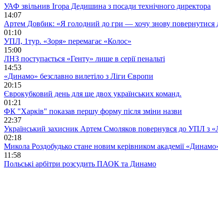
УАФ звільнив Ігора Дедишина з посади технічного директора
14:07
Артем Довбик: «Я голодний до гри — хочу знову повернутися 
01:10
УПЛ, 1тур. «Зоря» перемагає «Колос»
15:00
ЛНЗ поступається «Генту» лише в серії пенальті
14:53
«Динамо» безславно вилетіло з Ліги Європи
20:15
Єврокубковий день для ще двох українських команд.
01:21
ФК "Харків" показав першу форму після зміни назви
22:37
Український захисник Артем Смоляков повернувся до УПЛ з 
02:18
Микола Роздобудько стане новим керівником академії «Динамо
11:58
Польські арбітри розсудить ПАОК та Динамо