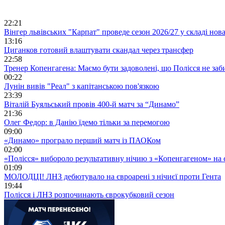
22:21
Вінгер львівських "Карпат" проведе сезон 2026/27 у складі но
13:16
Циганков готовий влаштувати скандал через трансфер
22:58
Тренер Копенгагена: Маємо бути задоволені, що Полісся не заб
00:22
Лунін вивів "Реал" з капітанською пов'язкою
23:39
Віталій Буяльський провів 400-й матч за “Динамо”
21:36
Олег Федор: в Данію їдемо тільки за перемогою
09:00
«Динамо» програло перший матч із ПАОКом
02:00
«Полісся» вибороло результативну нічию з «Копенгагеном» на с
01:09
МОЛОДЦІ! ЛНЗ дебютувало на євроарені з нічиєї проти Гента
19:44
Полісся і ЛНЗ розпочинають єврокубковий сезон