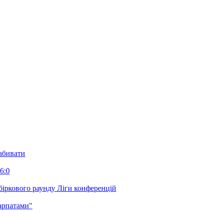
забивати
6:0
біркового раунду Ліги конференцій
арпатами"