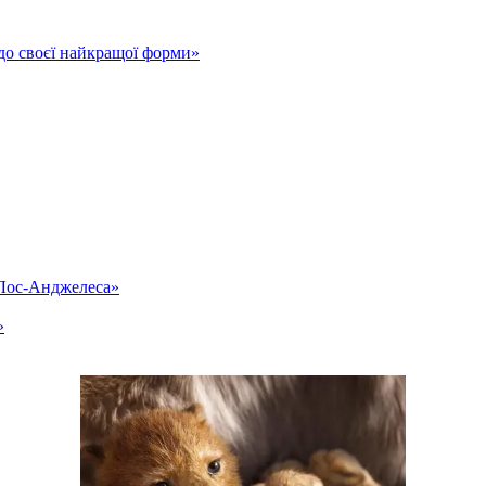
до своєї найкращої форми»
«Лос-Анджелеса»
»