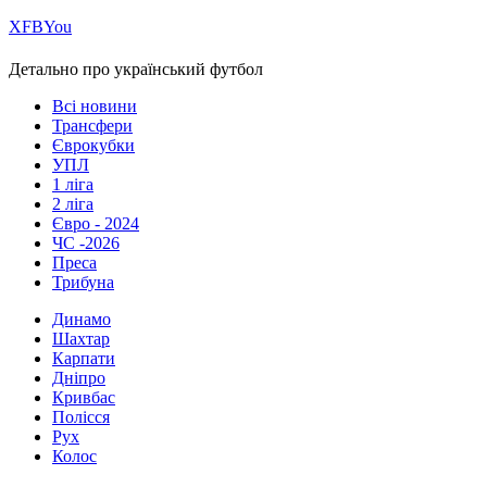
Х
FB
You
Детально про український футбол
Всі новини
Трансфери
Єврокубки
УПЛ
1 ліга
2 ліга
Євро - 2024
ЧС -2026
Преса
Трибуна
Динамо
Шахтар
Карпати
Дніпро
Кривбас
Полісся
Рух
Колос