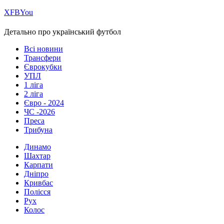
Х
FB
You
Детально про український футбол
Всі новини
Трансфери
Єврокубки
УПЛ
1 ліга
2 ліга
Євро - 2024
ЧС -2026
Преса
Трибуна
Динамо
Шахтар
Карпати
Дніпро
Кривбас
Полісся
Рух
Колос