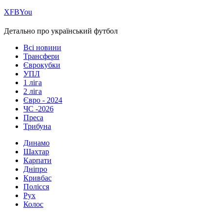
Х
FB
You
Детально про український футбол
Всі новини
Трансфери
Єврокубки
УПЛ
1 ліга
2 ліга
Євро - 2024
ЧС -2026
Преса
Трибуна
Динамо
Шахтар
Карпати
Дніпро
Кривбас
Полісся
Рух
Колос