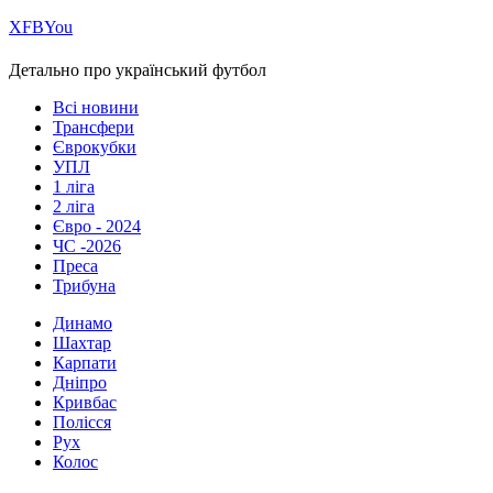
Х
FB
You
Детально про український футбол
Всі новини
Трансфери
Єврокубки
УПЛ
1 ліга
2 ліга
Євро - 2024
ЧС -2026
Преса
Трибуна
Динамо
Шахтар
Карпати
Дніпро
Кривбас
Полісся
Рух
Колос