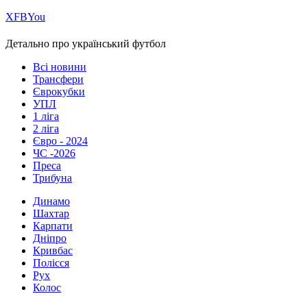
Х
FB
You
Детально про український футбол
Всі новини
Трансфери
Єврокубки
УПЛ
1 ліга
2 ліга
Євро - 2024
ЧС -2026
Преса
Трибуна
Динамо
Шахтар
Карпати
Дніпро
Кривбас
Полісся
Рух
Колос