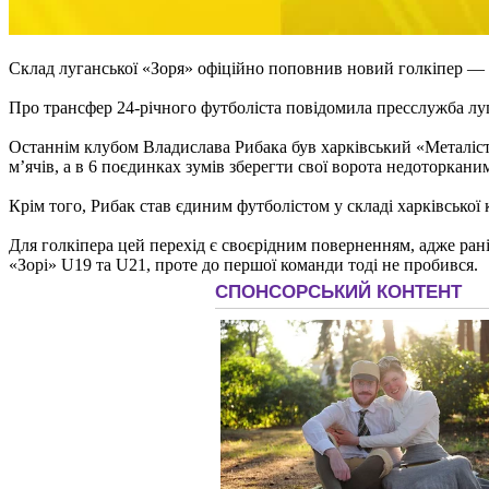
Склад луганської «Зоря» офіційно поповнив новий голкіпер —
Про трансфер 24-річного футболіста повідомила пресслужба луг
Останнім клубом Владислава Рибака був харківський «Металіст»
м’ячів, а в 6 поєдинках зумів зберегти свої ворота недоторкани
Крім того, Рибак став єдиним футболістом у складі харківської 
Для голкіпера цей перехід є своєрідним поверненням, адже ран
«Зорі» U19 та U21, проте до першої команди тоді не пробився.