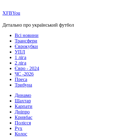
Х
FB
You
Детально про український футбол
Всі новини
Трансфери
Єврокубки
УПЛ
1 ліга
2 ліга
Євро - 2024
ЧС -2026
Преса
Трибуна
Динамо
Шахтар
Карпати
Дніпро
Кривбас
Полісся
Рух
Колос