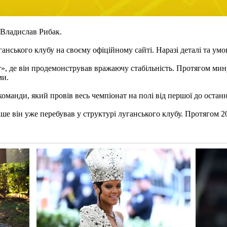
 Владислав Рибак.
анського клубу на своєму офіційному сайті. Наразі деталі та ум
, де він продемонстрував вражаючу стабільність. Протягом минул
ми.
команди, який провів весь чемпіонат на полі від першої до остан
іше він уже перебував у структурі луганського клубу. Протягом