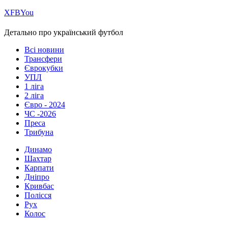
Х
FB
You
Детально про український футбол
Всі новини
Трансфери
Єврокубки
УПЛ
1 ліга
2 ліга
Євро - 2024
ЧС -2026
Преса
Трибуна
Динамо
Шахтар
Карпати
Дніпро
Кривбас
Полісся
Рух
Колос