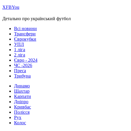
Х
FB
You
Детально про український футбол
Всі новини
Трансфери
Єврокубки
УПЛ
1 ліга
2 ліга
Євро - 2024
ЧС -2026
Преса
Трибуна
Динамо
Шахтар
Карпати
Дніпро
Кривбас
Полісся
Рух
Колос