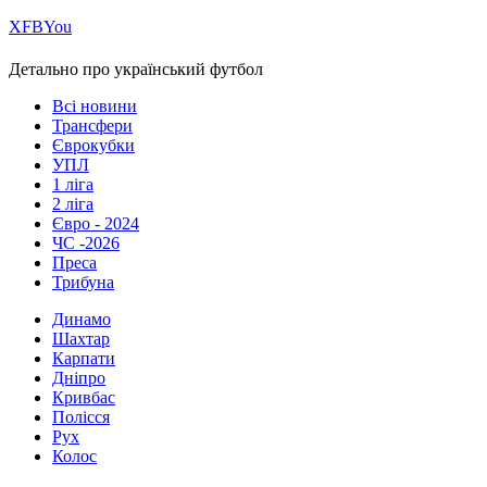
Х
FB
You
Детально про український футбол
Всі новини
Трансфери
Єврокубки
УПЛ
1 ліга
2 ліга
Євро - 2024
ЧС -2026
Преса
Трибуна
Динамо
Шахтар
Карпати
Дніпро
Кривбас
Полісся
Рух
Колос