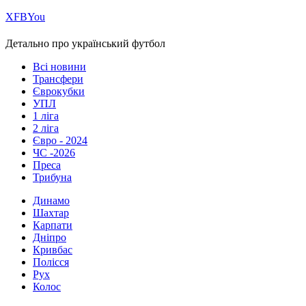
Х
FB
You
Детально про український футбол
Всі новини
Трансфери
Єврокубки
УПЛ
1 ліга
2 ліга
Євро - 2024
ЧС -2026
Преса
Трибуна
Динамо
Шахтар
Карпати
Дніпро
Кривбас
Полісся
Рух
Колос