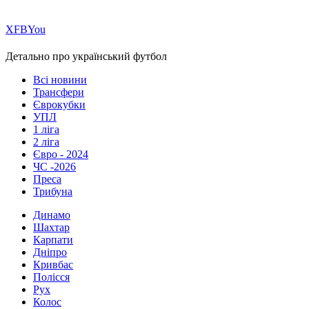
Х
FB
You
Детально про український футбол
Всі новини
Трансфери
Єврокубки
УПЛ
1 ліга
2 ліга
Євро - 2024
ЧС -2026
Преса
Трибуна
Динамо
Шахтар
Карпати
Дніпро
Кривбас
Полісся
Рух
Колос