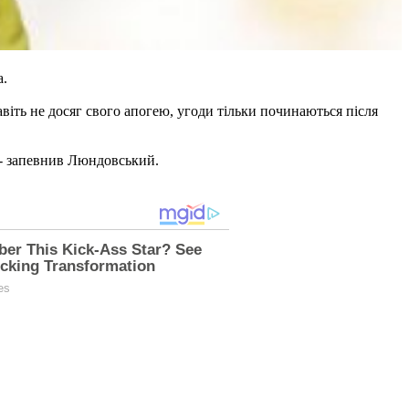
а.
віть не досяг свого апогею, угоди тільки починаються після
, - запевнив Люндовський.