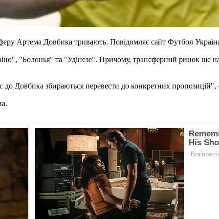
феру Артема Довбика тривають. Повідомляє сайт Футбол Україн
іно", "Болонья" та "Удінезе". Причому, трансферний ринок ще на
терес до Довбика збираються перевести до конкретних пропозицій"
на.