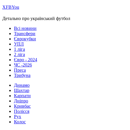
Х
FB
You
Детально про український футбол
Всі новини
Трансфери
Єврокубки
УПЛ
1 ліга
2 ліга
Євро - 2024
ЧС -2026
Преса
Трибуна
Динамо
Шахтар
Карпати
Дніпро
Кривбас
Полісся
Рух
Колос