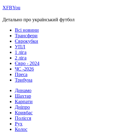
Х
FB
You
Детально про український футбол
Всі новини
Трансфери
Єврокубки
УПЛ
1 ліга
2 ліга
Євро - 2024
ЧС -2026
Преса
Трибуна
Динамо
Шахтар
Карпати
Дніпро
Кривбас
Полісся
Рух
Колос