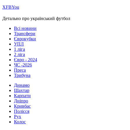
Х
FB
You
Детально про український футбол
Всі новини
Трансфери
Єврокубки
УПЛ
1 ліга
2 ліга
Євро - 2024
ЧС -2026
Преса
Трибуна
Динамо
Шахтар
Карпати
Дніпро
Кривбас
Полісся
Рух
Колос