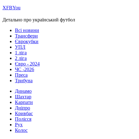
Х
FB
You
Детально про український футбол
Всі новини
Трансфери
Єврокубки
УПЛ
1 ліга
2 ліга
Євро - 2024
ЧС -2026
Преса
Трибуна
Динамо
Шахтар
Карпати
Дніпро
Кривбас
Полісся
Рух
Колос