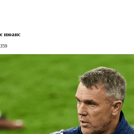
 є нюанс
 359