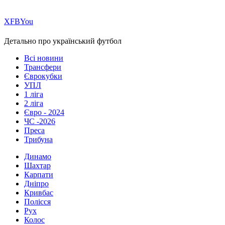
Х
FB
You
Детально про український футбол
Всі новини
Трансфери
Єврокубки
УПЛ
1 ліга
2 ліга
Євро - 2024
ЧС -2026
Преса
Трибуна
Динамо
Шахтар
Карпати
Дніпро
Кривбас
Полісся
Рух
Колос