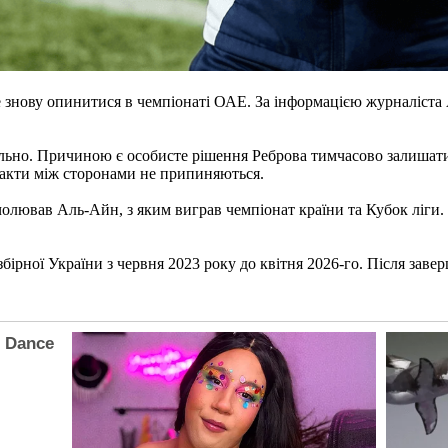
 знову опинитися в чемпіонаті ОАЕ. За інформацією журналіста 
льно. Причиною є особисте рішення Реброва тимчасово залишати
нтакти між сторонами не припиняються.
олював Аль-Айн, з яким виграв чемпіонат країни та Кубок ліги. 
ірної України з червня 2023 року до квітня 2026-го. Після заве