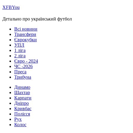
Х
FB
You
Детально про український футбол
Всі новини
Трансфери
Єврокубки
УПЛ
1 ліга
2 ліга
Євро - 2024
ЧС -2026
Преса
Трибуна
Динамо
Шахтар
Карпати
Дніпро
Кривбас
Полісся
Рух
Колос