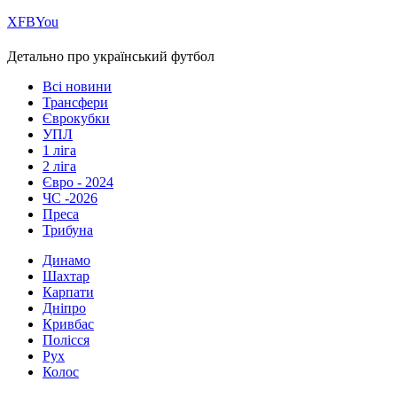
Х
FB
You
Детально про український футбол
Всі новини
Трансфери
Єврокубки
УПЛ
1 ліга
2 ліга
Євро - 2024
ЧС -2026
Преса
Трибуна
Динамо
Шахтар
Карпати
Дніпро
Кривбас
Полісся
Рух
Колос