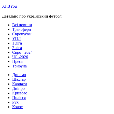
Х
FB
You
Детально про український футбол
Всі новини
Трансфери
Єврокубки
УПЛ
1 ліга
2 ліга
Євро - 2024
ЧС -2026
Преса
Трибуна
Динамо
Шахтар
Карпати
Дніпро
Кривбас
Полісся
Рух
Колос