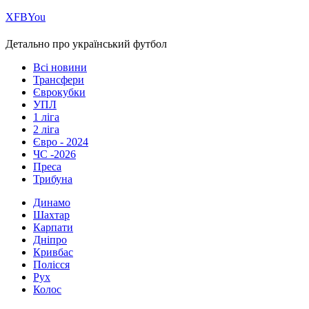
Х
FB
You
Детально про український футбол
Всі новини
Трансфери
Єврокубки
УПЛ
1 ліга
2 ліга
Євро - 2024
ЧС -2026
Преса
Трибуна
Динамо
Шахтар
Карпати
Дніпро
Кривбас
Полісся
Рух
Колос