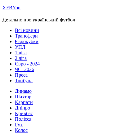
Х
FB
You
Детально про український футбол
Всі новини
Трансфери
Єврокубки
УПЛ
1 ліга
2 ліга
Євро - 2024
ЧС -2026
Преса
Трибуна
Динамо
Шахтар
Карпати
Дніпро
Кривбас
Полісся
Рух
Колос