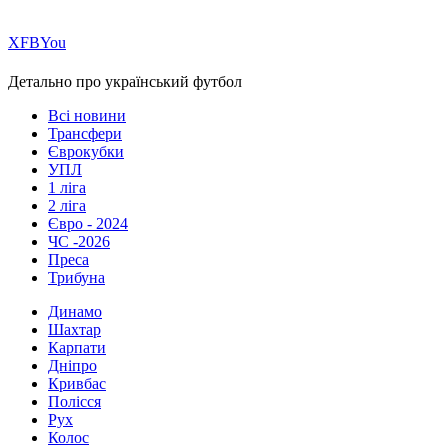
Х
FB
You
Детально про український футбол
Всі новини
Трансфери
Єврокубки
УПЛ
1 ліга
2 ліга
Євро - 2024
ЧС -2026
Преса
Трибуна
Динамо
Шахтар
Карпати
Дніпро
Кривбас
Полісся
Рух
Колос