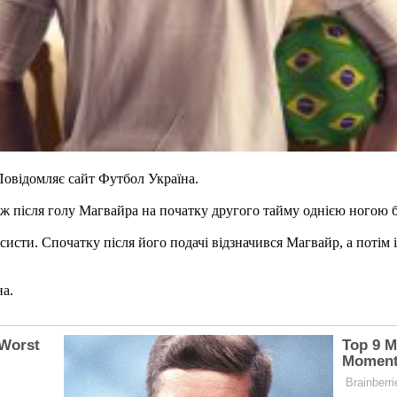
Повідомляє сайт Футбол Україна.
 ж після голу Магвайра на початку другого тайму однією ногою 
асисти. Спочатку після його подачі відзначився Магвайр, а поті
на.