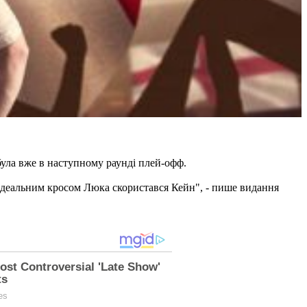
була вже в наступному раунді плей-офф.
м ідеальним кросом Люка скористався Кейн", - пише видання