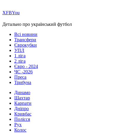
Х
FB
You
Детально про український футбол
Всі новини
Трансфери
Єврокубки
УПЛ
1 ліга
2 ліга
Євро - 2024
ЧС -2026
Преса
Трибуна
Динамо
Шахтар
Карпати
Дніпро
Кривбас
Полісся
Рух
Колос