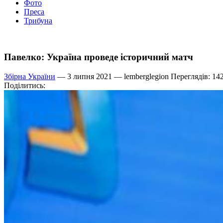
Фото
Преса
Трибуна
Павелко: Україна проведе історичний матч
Збірна України
— 3 липня 2021 —
lemberglegion
Переглядів: 14
Поділитись: