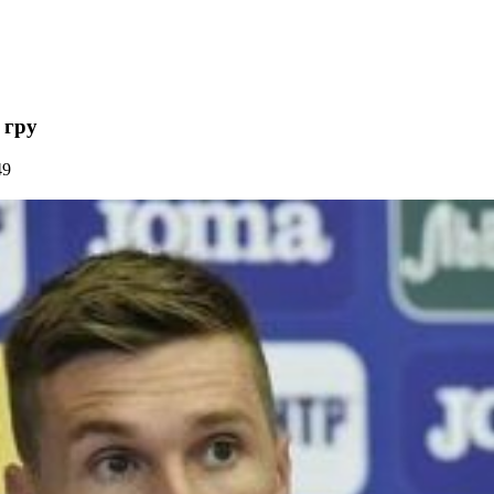
 гру
49