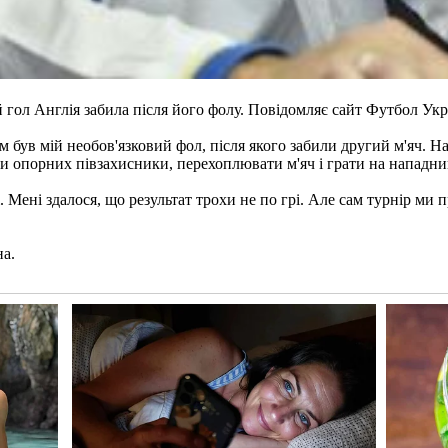
 гол Англія забила після його фолу. Повідомляє сайт Футбол Укр
 був мій необов'язковий фол, після якого забили другий м'яч. На
ри опорних півзахисники, перехоплювати м'яч і грати на нападни
. Мені здалося, що результат трохи не по грі. Але сам турнір ми
на.