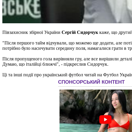
Півзахисник збірної України
Сергій Сидорчук
каже, що другий
"Після першого тайм відчували, що можемо ще додати, але потім
потрібно було насичувати середину поля, намагалися грати в т
Після пропущеного гола вирівняли гру, але все вирішили деталі
Думаю, що італійці ближчі", - підкреслив Сидорчук.
Ці та інші події про український футбол читай на Футбол Украї