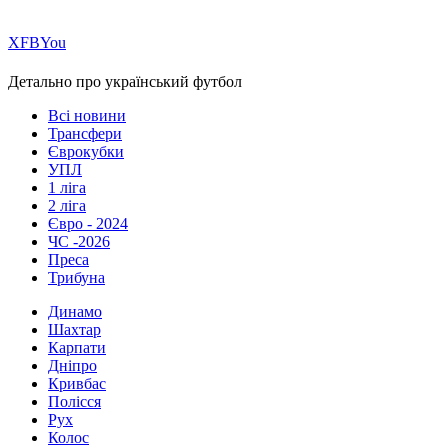
Х
FB
You
Детально про український футбол
Всі новини
Трансфери
Єврокубки
УПЛ
1 ліга
2 ліга
Євро - 2024
ЧС -2026
Преса
Трибуна
Динамо
Шахтар
Карпати
Дніпро
Кривбас
Полісся
Рух
Колос