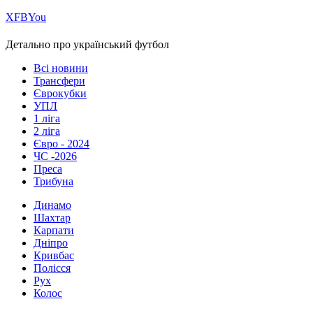
Х
FB
You
Детально про український футбол
Всі новини
Трансфери
Єврокубки
УПЛ
1 ліга
2 ліга
Євро - 2024
ЧС -2026
Преса
Трибуна
Динамо
Шахтар
Карпати
Дніпро
Кривбас
Полісся
Рух
Колос