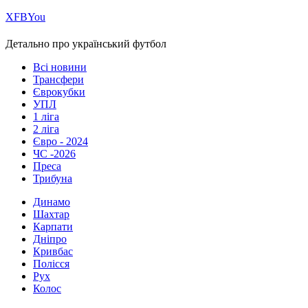
Х
FB
You
Детально про український футбол
Всі новини
Трансфери
Єврокубки
УПЛ
1 ліга
2 ліга
Євро - 2024
ЧС -2026
Преса
Трибуна
Динамо
Шахтар
Карпати
Дніпро
Кривбас
Полісся
Рух
Колос