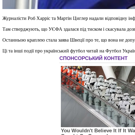
Журналісти Роб Харріс та Мартін Циглер надали відповідну ін
Там стверджують, що УЄФА здалася під тиском і скасувала дозві
Останньою краплею стала заява Швеції про те, що вона не допу
Ці та інші події про український футбол читай на Футбол Украї