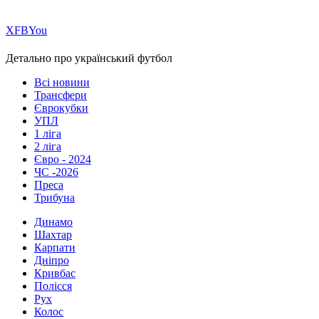
Х
FB
You
Детально про український футбол
Всі новини
Трансфери
Єврокубки
УПЛ
1 ліга
2 ліга
Євро - 2024
ЧС -2026
Преса
Трибуна
Динамо
Шахтар
Карпати
Дніпро
Кривбас
Полісся
Рух
Колос