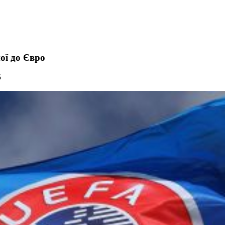
ої до Євро
5