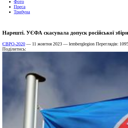
Фото
Преса
Трибуна
Нарешті. УЄФА скасувала допуск російської збірн
ЄВРО-2020
— 11 жовтня 2023 —
lemberglegion
Переглядів: 109
Поділитись: