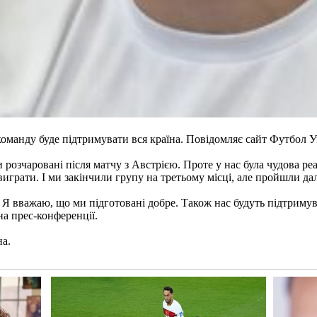
оманду буде підтримувати вся країна. Повідомляє сайт Футбол У
озчаровані після матчу з Австрією. Проте у нас була чудова реак
 виграти. І ми закінчили групу на третьому місці, але пройшли д
 Я вважаю, що ми підготовані добре. Також нас будуть підтримува
а прес-конференції.
на.