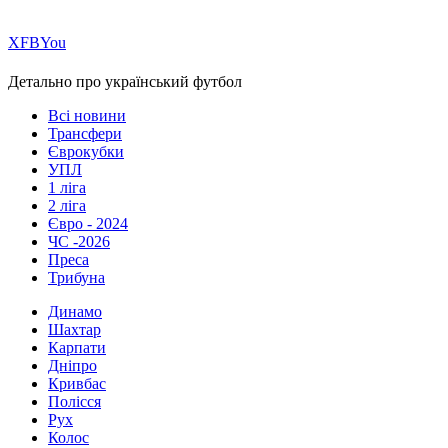
Х
FB
You
Детально про український футбол
Всі новини
Трансфери
Єврокубки
УПЛ
1 ліга
2 ліга
Євро - 2024
ЧС -2026
Преса
Трибуна
Динамо
Шахтар
Карпати
Дніпро
Кривбас
Полісся
Рух
Колос