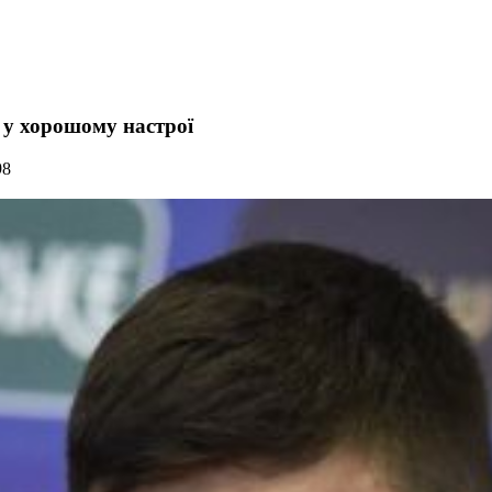
 у хорошому настрої
98