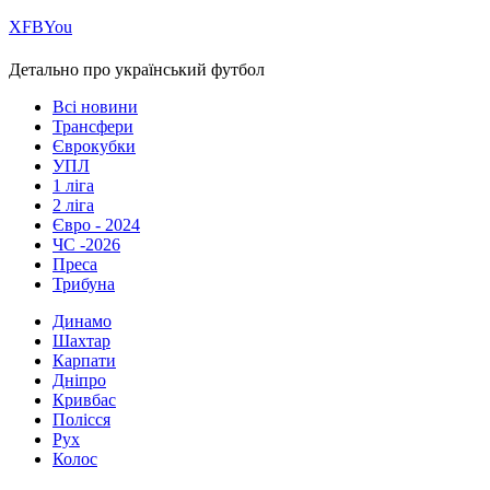
Х
FB
You
Детально про український футбол
Всі новини
Трансфери
Єврокубки
УПЛ
1 ліга
2 ліга
Євро - 2024
ЧС -2026
Преса
Трибуна
Динамо
Шахтар
Карпати
Дніпро
Кривбас
Полісся
Рух
Колос