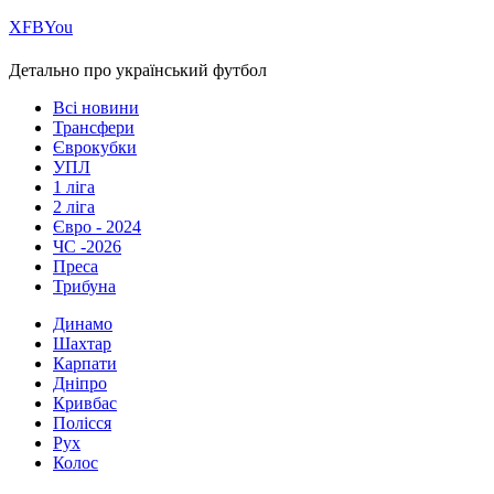
Х
FB
You
Детально про український футбол
Всі новини
Трансфери
Єврокубки
УПЛ
1 ліга
2 ліга
Євро - 2024
ЧС -2026
Преса
Трибуна
Динамо
Шахтар
Карпати
Дніпро
Кривбас
Полісся
Рух
Колос