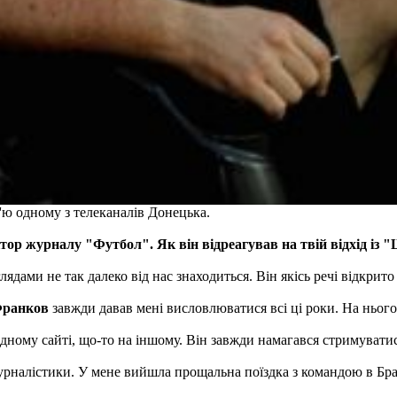
в'ю одному з телеканалів Донецька.
тор журналу "Футбол". Як він відреагував на твій відхід із
оглядами не так далеко від нас знаходиться. Він якісь речі відкри
ранков
завжди давав мені висловлюватися всі ці роки. На нього
дному сайті, що-то на іншому. Він завжди намагався стримуватися
урналістики. У мене вийшла прощальна поїздка з командою в Браз