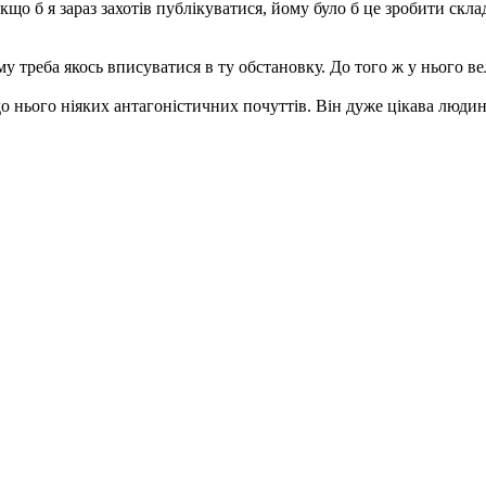
якщо б я зараз захотів публікуватися, йому було б це зробити скл
му треба якось вписуватися в ту обстановку. До того ж у нього вел
о нього ніяких антагоністичних почуттів. Він дуже цікава людин