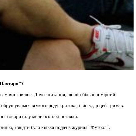
 "Шахтаря"?
то сам висловлює. Друге питання, що він більш помірний.
 обрушувалася всякого роду критика, і він удар цей тримав.
 і говорити: у мене ось такі погляди.
илію, і звідти було кілька подач в журнал "Футбол".