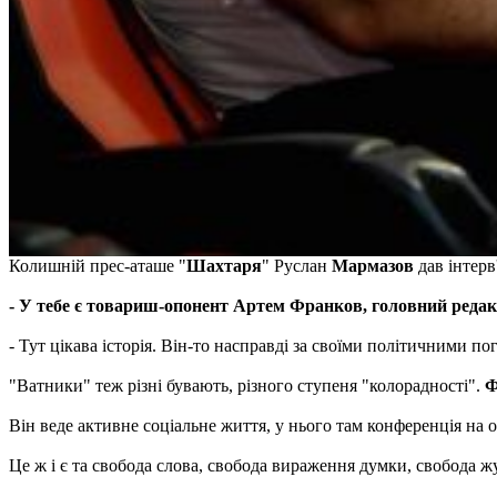
Колишній прес-аташе "
Шахтаря
" Руслан
Мармазов
дав інтер
- У тебе є товариш-опонент Артем Франков, головний редак
- Тут цікава історія. Він-то насправді за своїми політичними п
"Ватники" теж різні бувають, різного ступеня "колорадності".
Ф
Він веде активне соціальне життя, у нього там конференція на о
Це ж і є та свобода слова, свобода вираження думки, свобода ж