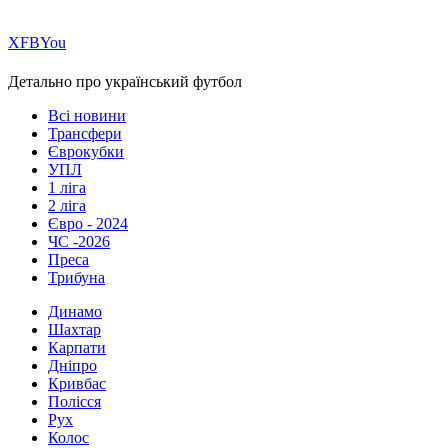
Х
FB
You
Детально про український футбол
Всі новини
Трансфери
Єврокубки
УПЛ
1 ліга
2 ліга
Євро - 2024
ЧС -2026
Преса
Трибуна
Динамо
Шахтар
Карпати
Дніпро
Кривбас
Полісся
Рух
Колос