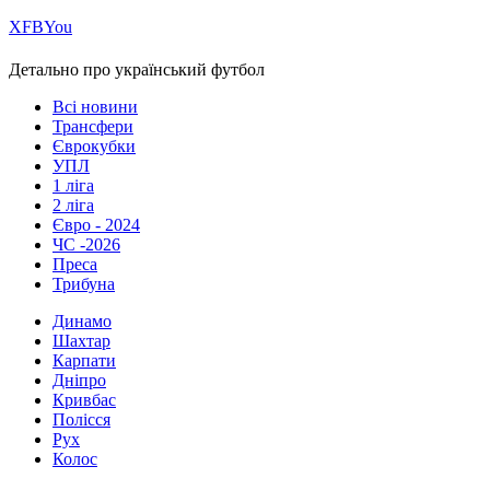
Х
FB
You
Детально про український футбол
Всі новини
Трансфери
Єврокубки
УПЛ
1 ліга
2 ліга
Євро - 2024
ЧС -2026
Преса
Трибуна
Динамо
Шахтар
Карпати
Дніпро
Кривбас
Полісся
Рух
Колос