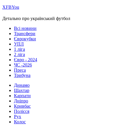
Х
FB
You
Детально про український футбол
Всі новини
Трансфери
Єврокубки
УПЛ
1 ліга
2 ліга
Євро - 2024
ЧС -2026
Преса
Трибуна
Динамо
Шахтар
Карпати
Дніпро
Кривбас
Полісся
Рух
Колос