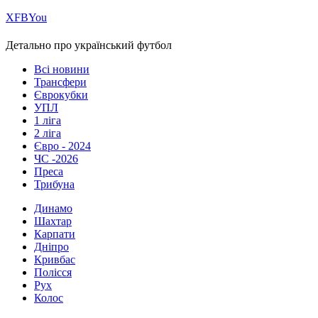
Х
FB
You
Детально про український футбол
Всі новини
Трансфери
Єврокубки
УПЛ
1 ліга
2 ліга
Євро - 2024
ЧС -2026
Преса
Трибуна
Динамо
Шахтар
Карпати
Дніпро
Кривбас
Полісся
Рух
Колос