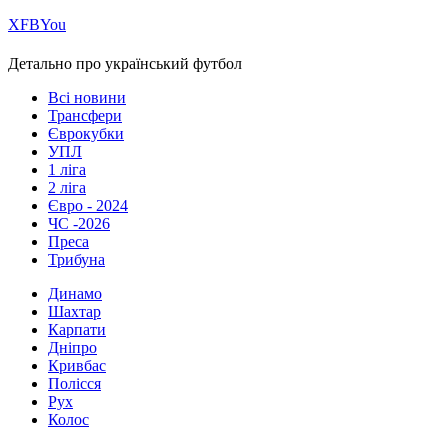
Х
FB
You
Детально про український футбол
Всі новини
Трансфери
Єврокубки
УПЛ
1 ліга
2 ліга
Євро - 2024
ЧС -2026
Преса
Трибуна
Динамо
Шахтар
Карпати
Дніпро
Кривбас
Полісся
Рух
Колос