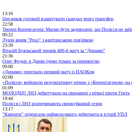
13:16
Циганков готовий влаштувати скандал через трансфер
22:58
Тренер Копенгагена: Маємо бути задоволені, що Полісся не заб
00:22
Лунін вивів "Реал" з капітанською пов'язкою
23:39
Віталій Буяльський провів 400-й матч за “Динамо”
21:36
Олег Федор: в Данію їдемо тільки за перемогою
09:00
«Динамо» програло перший матч із ПАОКом
02:00
«Полісся» вибороло результативну нічию з «Копенгагеном» на с
01:09
МОЛОДЦІ! ЛНЗ дебютувало на євроарені з нічиєї проти Гента
19:44
Полісся і ЛНЗ розпочинають єврокубковий сезон
13:17
"Карпати" підписали наймолодшого дебютанта в історії УПЛ