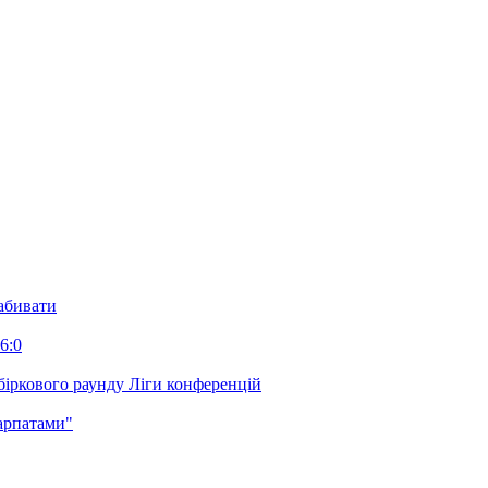
забивати
6:0
біркового раунду Ліги конференцій
арпатами"