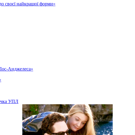
до своєї найкращої форми»
«Лос-Анджелеса»
»
вачка УПЛ