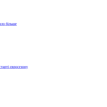
ило більше
тарті євросезону