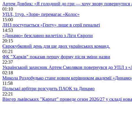
Артем Довбик: «Я голодний до гри — хочу знову повернутися 
01:10
УПЛ, 1тур. «Зоря» перемагає «Колос»
15:00
ЛНЗ поступається «Генту» лише в серії пенальті
14:53
«Динамо» безславно вилетіло з Ліги Європи
20:15
Єврокубковий день для ще двох українських команд.
01:21
ФК "Харків" показав першу форму після зміни назви
22:37
Український захисник Артем Смоляков повернувся до УПЛ з 
02:18
Микола Роздобудько стане новим керівником академії «Динамо
11:58
Польські арбітри розсудить ПАОК та Динамо
22:21
Вінгер львівських "Карпат" проведе сезон 2026/27 у складі но