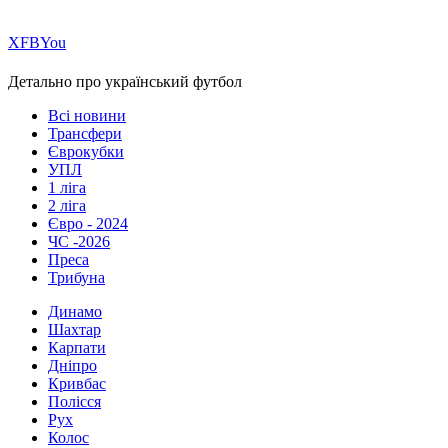
Х
FB
You
Детально про український футбол
Всі новини
Трансфери
Єврокубки
УПЛ
1 ліга
2 ліга
Євро - 2024
ЧС -2026
Преса
Трибуна
Динамо
Шахтар
Карпати
Дніпро
Кривбас
Полісся
Рух
Колос