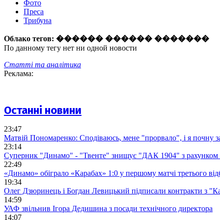
Фото
Преса
Трибуна
Облако тегов:
������ ������ �������
По данному тегу нет ни одной новости
Статті та аналітика
Реклама:
Останні новини
23:47
Матвій Пономаренко: Сподіваюсь, мене "прорвало", і я почну 
23:14
Суперник "Динамо" - "Твенте" знищує "ДАК 1904" з рахунком 
22:49
«Динамо» обіграло «Карабах» 1:0 у першому матчі третього від
19:34
Олег Дзюринець і Богдан Левицький підписали контракти з "К
14:59
УАФ звільнив Ігора Дедишина з посади технічного директора
14:07