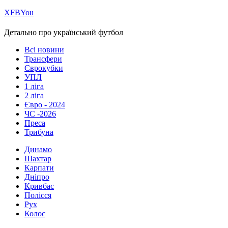
Х
FB
You
Детально про український футбол
Всі новини
Трансфери
Єврокубки
УПЛ
1 ліга
2 ліга
Євро - 2024
ЧС -2026
Преса
Трибуна
Динамо
Шахтар
Карпати
Дніпро
Кривбас
Полісся
Рух
Колос